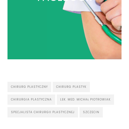
CHIRURG PLASTYCZNY
CHIRURG PLASTYK
CHIRURGIA PLASTYCZNA
LEK. MED. MICHAŁ PIOTROWIAK
SPECJALISTA CHIRURGII PLASTYCZNEJ
SZCZECIN