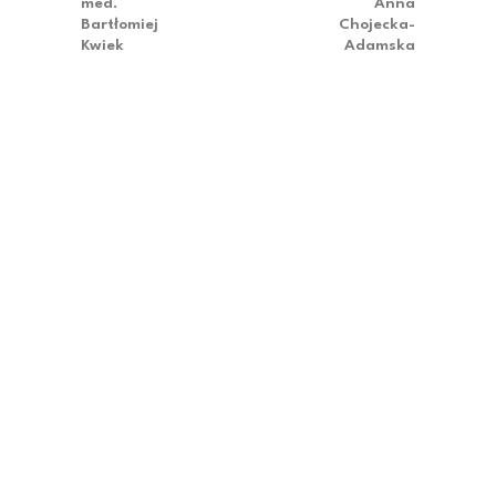
med.
Anna
Bartłomiej
Chojecka-
Kwiek
Adamska