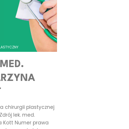
po
zabiegach
Prawo
LASTYCZNY
i
 MED.
Medycyna
ARZYNA
Aesthetic.Ex
T
Klinika
a chirurgii plastycznej
Chirurgii
Zdrój lek. med.
a Kott Numer prawa