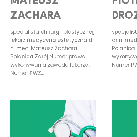
MATEUSZ
PIOT
ZACHARA
DRO
specjalista chirurgii plastycznej,
specjalist
lekarz medycyna estetyczna dr
dr n. med
n. med. Mateusz Zachara
Polanica
Polanica Zdrój Numer prawa
wykonywa
wykonywania zawodu lekarza:
Numer PW
Numer PWZ...