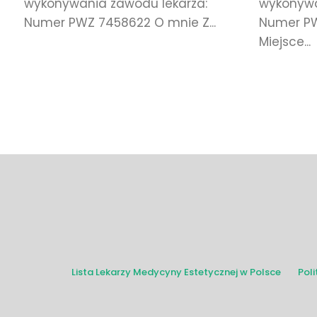
wykonywania zawodu lekarza:
wykonywa
Numer PWZ 7458622 O mnie Z...
Numer PW
Miejsce...
Lista Lekarzy Medycyny Estetycznej w Polsce
Pol