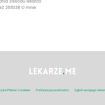
Plastycznej
nia zawodu lekarza:
Z 2615138 O mnie
Klinika
Medycyny
Estetycznej
Nasze
Magazyny
Kontakt
z
ityka Plików Cookies
Polityka prywatności
Zgłoś swojego leka
nami