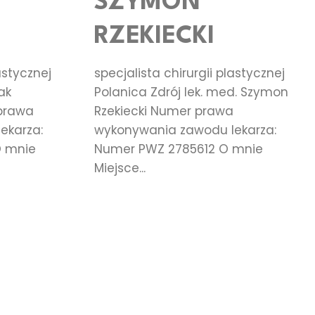
SZYMON
RZEKIECKI
astycznej
specjalista chirurgii plastycznej
ak
Polanica Zdrój lek. med. Szymon
 prawa
Rzekiecki Numer prawa
ekarza:
wykonywania zawodu lekarza:
 mnie
Numer PWZ 2785612 O mnie
Miejsce...