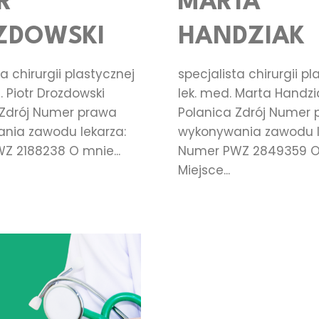
R
MARTA
Home
ZDOWSKI
HANDZIAK
Lekarz
a chirurgii plastycznej
specjalista chirurgii pl
Medycyna
. Piotr Drozdowski
lek. med. Marta Handzi
 Zdrój Numer prawa
Polanica Zdrój Numer
Estetyczna
nia zawodu lekarza:
wykonywania zawodu l
Z 2188238 O mnie...
Numer PWZ 2849359 O
Chirurg
Miejsce...
Plastyczny
Medycyna
Estetyczna
Powikłania